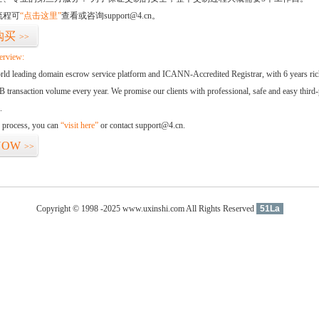
流程可
“点击这里”
查看或咨询support@4.cn。
购买
>>
erview:
orld leading domain escrow service platform and ICANN-Accredited Registrar, with 6 years ri
 transaction volume every year. We promise our clients with professional, safe and easy third-
.
d process, you can
“visit here”
or contact support@4.cn.
NOW
>>
Copyright © 1998 -2025 www.uxinshi.com All Rights Reserved
51La