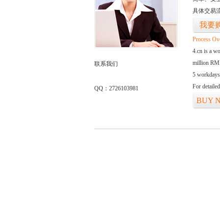
具体交易
我要
Process Ov
4.cn is a w
million RMB
联系我们
5 workdays
For detaile
QQ：2726103981
BUY 