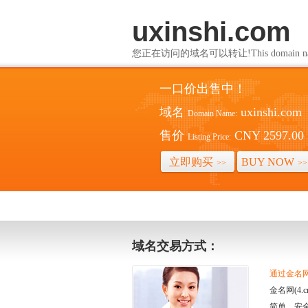
uxinshi.com
您正在访问的域名可以转让!This domain name i
一口价出售中！
域名
uxinshi.com
Domain Name:
售价
CNY 2597.00
Listing Price:
立即购买
BUY NOW
>>
>>
域名交易方式：
通过金名网(
金名网(4
简单、安